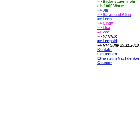
=> Bilder sagen mehr
als 1000 Worte
=> Jin
=> Sarah und Alina
=> Leon
=> Cindy
=> Lisa
=> Zoe
=> YANNIK
=> Leopold
=> RIP Süße 25.11.2013
Kontakt
Gästebuch
Etwas zum Nachdenke
Counter