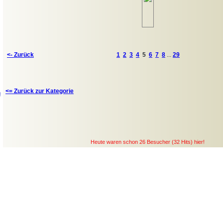
<- Zurück
1
2
3
4
5
6
7
8
...
29
<= Zurück zur Kategorie
n
Heute waren schon 26 Besucher (32 Hits) hier!