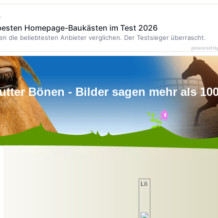
r
 besten Homepage-Baukästen im Test 2026
en die beliebtesten Anbieter verglichen. Der Testsieger überrascht.
powered b
tter Bönen - Bilder sagen mehr als 10
Lö