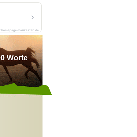
y homepage-baukasten.de
00 Worte